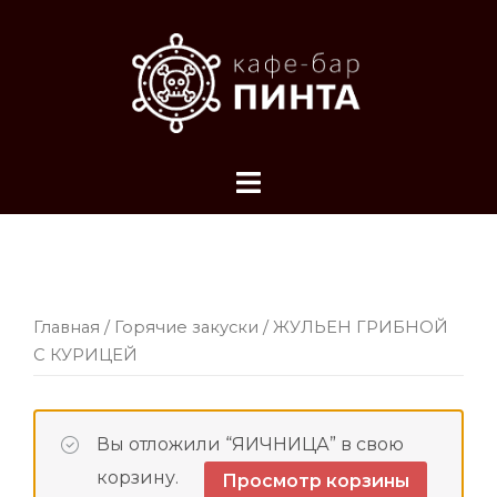
Перейти
к
содержимому
Главная
/
Горячие закуски
/ ЖУЛЬЕН ГРИБНОЙ
С КУРИЦЕЙ
Вы отложили “ЯИЧНИЦА” в свою
корзину.
Просмотр корзины