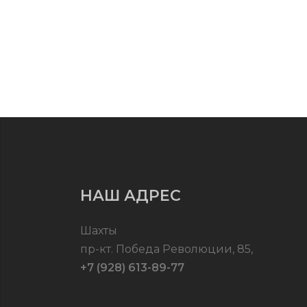
НАШ АДРЕС
Шахты
пр-кт. Победа Революции, 85,
+7 (928) 613-89-77